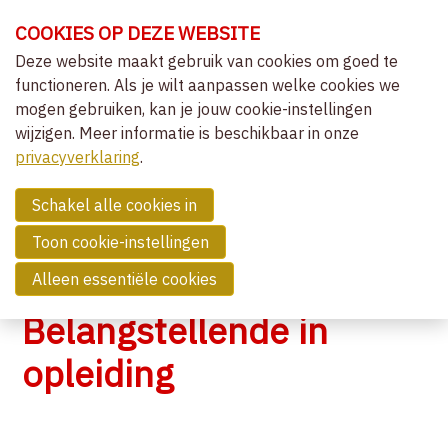
Sla
COOKIES OP DEZE WEBSITE
links
over
Deze website maakt gebruik van cookies om goed te
OVER VVCEPC
functioneren. Als je wilt aanpassen welke cookies we
Spring
mogen gebruiken, kan je jouw cookie-instellingen
naar
CLIËNTGERICHT-EXPERIËNTIEEL
wijzigen. Meer informatie is beschikbaar in onze
de
MENU
LIDMAATSCHAP
privacyverklaring
navigatie
.
Spring
LIDMAATSCHAP EN ERKENNING
naar
Schakel alle cookies in
AANVRAAG LIDMAATSCHAP
de
ERKENDE OPLEIDINGEN
Toon cookie-instellingen
inhoud
ERKENDE LEDEN
Alleen essentiële cookies
BELANGSTELLENDEN
BELANGSTELLENDE IN OPLEIDING
Belangstellende in
(ASPIRANT) SUPERVISOREN
WETTELIJK KADER
opleiding
NIEUWS
COMMUNITY