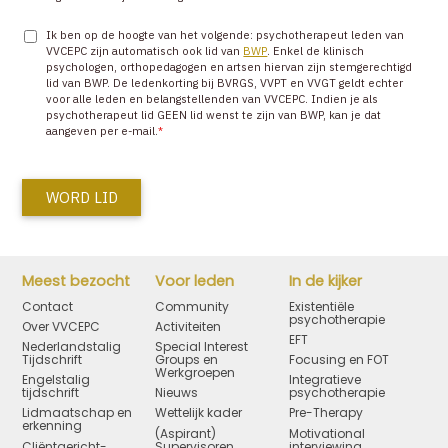
Ik ben op de hoogte van het volgende: psychotherapeut leden van
VVCEPC zijn automatisch ook lid van
BWP
. Enkel de klinisch
psychologen, orthopedagogen en artsen hiervan zijn stemgerechtigd
lid van BWP. De ledenkorting bij BVRGS, VVPT en VVGT geldt echter
voor alle leden en belangstellenden van VVCEPC. Indien je als
psychotherapeut lid GEEN lid wenst te zijn van BWP, kan je dat
aangeven per e-mail.
*
WORD LID
Meest bezocht
Voor leden
In de kijker
Contact
Community
Existentiële
psychotherapie
Over VVCEPC
Activiteiten
EFT
Nederlandstalig
Special Interest
Tijdschrift
Groups en
Focusing en FOT
Werkgroepen
Engelstalig
Integratieve
tijdschrift
Nieuws
psychotherapie
Lidmaatschap en
Wettelijk kader
Pre-Therapy
erkenning
(Aspirant)
Motivational
Cliëntgericht-
Supervisoren
interviewing