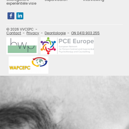
experiëntiële visie
Bezoek
onze
social
media
pagina's:
© 2026 VVCEPC
Contact
Privacy
Deontologie
ON 0413.903.255