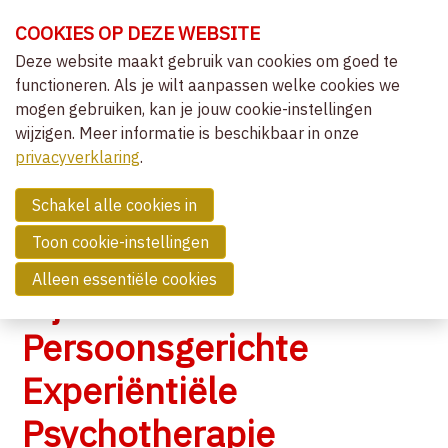
Sla
COOKIES OP DEZE WEBSITE
links
over
Deze website maakt gebruik van cookies om goed te
OVER VVCEPC
functioneren. Als je wilt aanpassen welke cookies we
Spring
mogen gebruiken, kan je jouw cookie-instellingen
OVER VVCEPC
naar
wijzigen. Meer informatie is beschikbaar in onze
VISIE EN MISSIE
de
MENU
privacyverklaring
navigatie
.
BESTUUR
Spring
SPECIAL INTEREST GROUPS EN
WERKGROEPEN
naar
Schakel alle cookies in
de
NEDERLANDSTALIG TIJDSCHRIFT
Toon cookie-instellingen
inhoud
ENGELSTALIG TIJDSCHRIFT
STATUTEN EN INTERN REGLEMENT
Alleen essentiële cookies
Tijdschrift
ERKENNINGSCOMMISSIE
DEONTOLOGISCHE COMMISSIE
Persoonsgerichte
KOEPELS EN ZUSTERVERENIGINGEN
Experiëntiële
CLIËNTGERICHT-EXPERIËNTIEEL
Psychotherapie
LIDMAATSCHAP