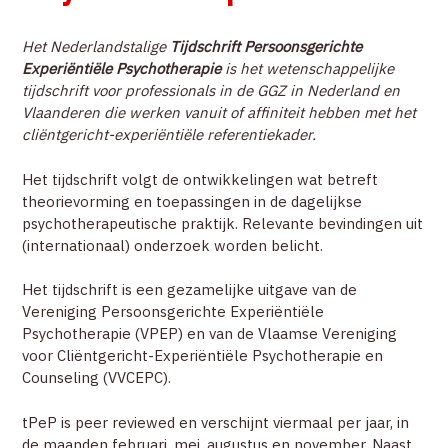
NIEUWS
Het Nederlandstalige
Tijdschrift Persoonsgerichte
COMMUNITY
Experiëntiële Psychotherapie
is het wetenschappelijke
tijdschrift voor professionals in de GGZ in Nederland en
Vlaanderen die werken vanuit of affiniteit hebben met het
ZOEK EEN THERAPEUT
cliëntgericht-experiëntiële referentiekader.
CONTACT
Het tijdschrift volgt de ontwikkelingen wat betreft
theorievorming en toepassingen in de dagelijkse
psychotherapeutische praktijk. Relevante bevindingen uit
ZOEK
(internationaal) onderzoek worden belicht.
Het tijdschrift is een gezamelijke uitgave van de
ACCOUNT
Vereniging Persoonsgerichte Experiëntiële
Psychotherapie (VPEP) en van de Vlaamse Vereniging
voor Cliëntgericht-Experiëntiële Psychotherapie en
Counseling (VVCEPC).
tPeP is peer reviewed en verschijnt viermaal per jaar, in
de maanden februari, mei, augustus en november. Naast