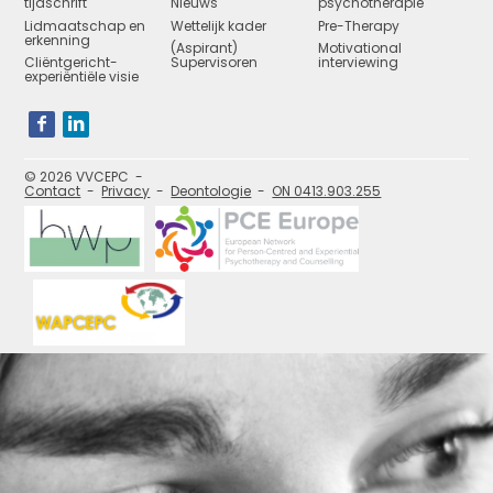
tijdschrift
Nieuws
psychotherapie
Lidmaatschap en
Wettelijk kader
Pre-Therapy
erkenning
(Aspirant)
Motivational
Cliëntgericht-
Supervisoren
interviewing
experiëntiële visie
Bezoek
onze
social
media
pagina's:
© 2026 VVCEPC
Contact
Privacy
Deontologie
ON 0413.903.255