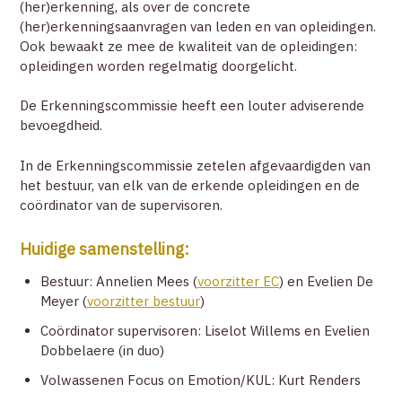
(her)erkenning, als over de concrete
NIEUWS
(her)erkenningsaanvragen van leden en van opleidingen.
Ook bewaakt ze mee de kwaliteit van de opleidingen:
COMMUNITY
opleidingen worden regelmatig doorgelicht.
ZOEK EEN THERAPEUT
De Erkenningscommissie heeft een louter adviserende
bevoegdheid.
CONTACT
In de Erkenningscommissie zetelen afgevaardigden van
het bestuur, van elk van de erkende opleidingen en de
coördinator van de supervisoren.
ZOEK
Huidige samenstelling:
ACCOUNT
Bestuur: Annelien Mees (
voorzitter EC
) en
Evelien De
Meyer (
voorzitter bestuur
)
Coördinator supervisoren: Liselot Willems en Evelien
Dobbelaere (in duo)
Volwassenen Focus on Emotion/KUL: Kurt Renders