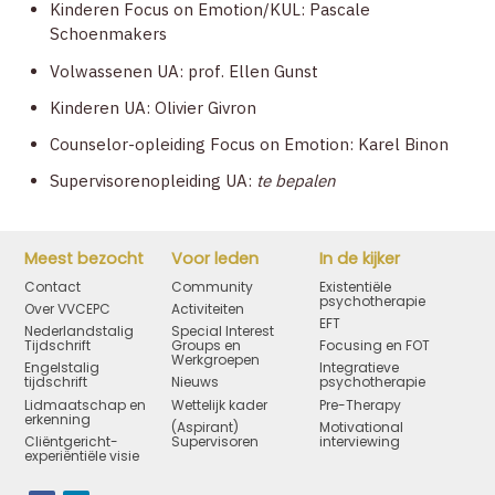
Kinderen Focus on Emotion/KUL: Pascale
Schoenmakers
Volwassenen UA: prof. Ellen Gunst
Kinderen UA: Olivier Givron
Counselor-opleiding Focus on Emotion: Karel Binon
Supervisorenopleiding UA:
te bepalen
Meest bezocht
Voor leden
In de kijker
Contact
Community
Existentiële
psychotherapie
Over VVCEPC
Activiteiten
EFT
Nederlandstalig
Special Interest
Tijdschrift
Groups en
Focusing en FOT
Werkgroepen
Engelstalig
Integratieve
tijdschrift
Nieuws
psychotherapie
Lidmaatschap en
Wettelijk kader
Pre-Therapy
erkenning
(Aspirant)
Motivational
Cliëntgericht-
Supervisoren
interviewing
experiëntiële visie