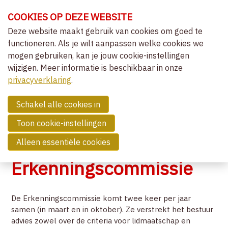
Sla
COOKIES OP DEZE WEBSITE
links
over
Deze website maakt gebruik van cookies om goed te
OVER VVCEPC
functioneren. Als je wilt aanpassen welke cookies we
Spring
mogen gebruiken, kan je jouw cookie-instellingen
OVER VVCEPC
naar
wijzigen. Meer informatie is beschikbaar in onze
VISIE EN MISSIE
de
MENU
privacyverklaring
navigatie
.
BESTUUR
Spring
SPECIAL INTEREST GROUPS EN
WERKGROEPEN
naar
Schakel alle cookies in
de
NEDERLANDSTALIG TIJDSCHRIFT
Toon cookie-instellingen
inhoud
ENGELSTALIG TIJDSCHRIFT
STATUTEN EN INTERN REGLEMENT
Alleen essentiële cookies
ERKENNINGSCOMMISSIE
Erkenningscommissie
DEONTOLOGISCHE COMMISSIE
KOEPELS EN ZUSTERVERENIGINGEN
De Erkenningscommissie komt twee keer per jaar
CLIËNTGERICHT-EXPERIËNTIEEL
samen (in maart en in oktober). Ze verstrekt het bestuur
advies zowel over de criteria voor lidmaatschap en
LIDMAATSCHAP