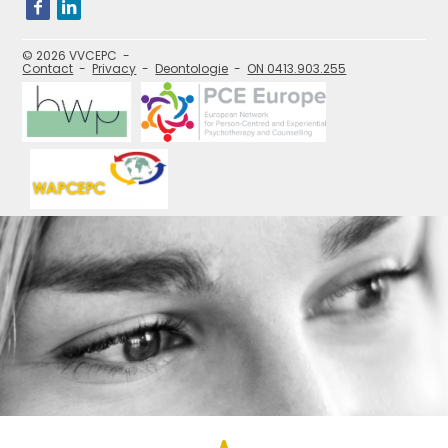
Bezoek
onze
social
media
pagina's:
© 2026 VVCEPC
Contact
Privacy
Deontologie
ON 0413.903.255