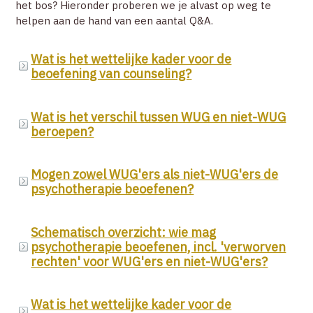
het bos? Hieronder proberen we je alvast op weg te
helpen aan de hand van een aantal Q&A.
ZOEK EEN THERAPEUT
Wat is het wettelijke kader voor de
beoefening van counseling?
CONTACT
Laatst gewijzigd op: 7/06/2021
Wat is het verschil tussen WUG en niet-WUG
ZOEK
Het wettelijk kader voor psychotherapeuten is niet
beroepen?
dezelfde als voor de counselors.
Laatst gewijzigd op: 17/05/2021
ACCOUNT
Momenteel zijn de verschillende beroepsverenigingen
Mogen zowel WUG'ers als niet-WUG'ers de
en opleidingsinstanties die instaan voor counselors aan
WUG
psychotherapie beoefenen?
het werken aan de erkenning van de counselor en
De
Wet op de Uitoefening van de
Laatst gewijzigd op: 17/05/2021
bijgevolg het wettelijk kader.
Gezondheidszorgberoepen
(kortweg WUG)
Schematisch overzicht: wie mag
reglementeert de beoefening van gezondheidszorg.
Uitoefening van de psychotherapie door
psychotherapie beoefenen, incl. 'verworven
Voor meer info kan u terecht bij de
werkgroep
Deze wet bepaalt o.a. wie een bepaalde titel mag dragen
WUG'ers en niet-WUG'ers
rechten' voor WUG'ers en niet-WUG'ers?
counselors
.
(bijv. psycholoog) en voor wie bepaalde activiteiten (bijv.
De psychotherapie is geen beroepstitel in de WUG (
Wet
Laatst gewijzigd op: 17/05/2021
psychotherapie) zijn voorbehouden.
op de Uitoefening van de Gezondheidszorgberoepen
), maar
Wat is het wettelijke kader voor de