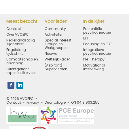
Meest bezocht
Voor leden
In de kijker
Contact
Community
Existentiële
psychotherapie
Over VVCEPC
Activiteiten
EFT
Nederlandstalig
Special Interest
Tijdschrift
Groups en
Focusing en FOT
Werkgroepen
Engelstalig
Integratieve
tijdschrift
Nieuws
psychotherapie
Lidmaatschap en
Wettelijk kader
Pre-Therapy
erkenning
(Aspirant)
Motivational
Cliëntgericht-
Supervisoren
interviewing
experiëntiële visie
Bezoek
onze
social
media
pagina's:
© 2026 VVCEPC
Contact
Privacy
Deontologie
ON 0413.903.255