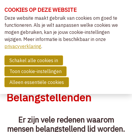
Sla
COOKIES OP DEZE WEBSITE
links
over
Deze website maakt gebruik van cookies om goed te
OVER VVCEPC
functioneren. Als je wilt aanpassen welke cookies we
Spring
mogen gebruiken, kan je jouw cookie-instellingen
naar
CLIËNTGERICHT-EXPERIËNTIEEL
wijzigen. Meer informatie is beschikbaar in onze
de
MENU
LIDMAATSCHAP
privacyverklaring
navigatie
.
Spring
LIDMAATSCHAP EN ERKENNING
naar
Schakel alle cookies in
AANVRAAG LIDMAATSCHAP
de
ERKENDE OPLEIDINGEN
Toon cookie-instellingen
inhoud
ERKENDE LEDEN
Alleen essentiële cookies
BELANGSTELLENDEN
BELANGSTELLENDE IN OPLEIDING
Belangstellenden
(ASPIRANT) SUPERVISOREN
WETTELIJK KADER
Er zijn vele redenen waarom
NIEUWS
mensen belangstellend lid worden.
COMMUNITY