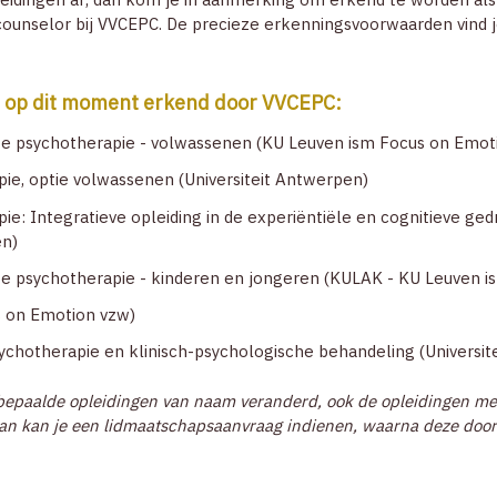
counselor bij VVCEPC. De precieze erkenningsvoorwaarden vind j
 op dit moment erkend door VVCEPC:
hte psychotherapie - volwassenen (KU Leuven ism Focus on Emot
ie, optie volwassenen (Universiteit Antwerpen)
ie: Integratieve opleiding in de experiëntiële en cognitieve ge
en)
hte psychotherapie - kinderen en jongeren (KULAK - KU Leuven 
s on Emotion vzw)
sychotherapie en klinisch-psychologische behandeling (Universi
bepaalde opleidingen van naam veranderd, ook de opleidingen met
s, dan kan je een lidmaatschapsaanvraag indienen, waarna deze do