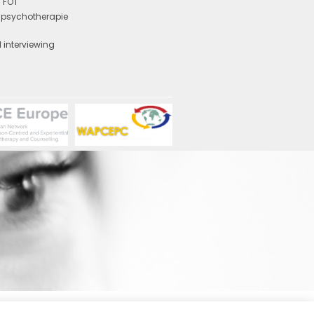
 FOT
e psychotherapie
y
 interviewing