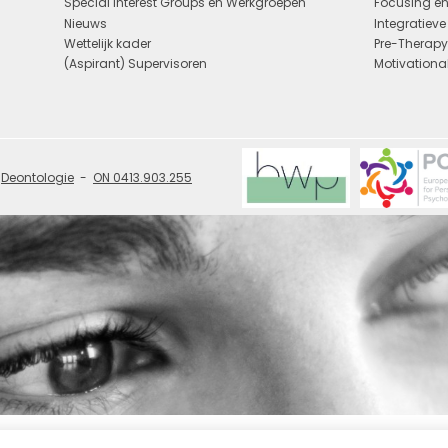
Special Interest Groups en Werkgroepen
Focusing en
Nieuws
Integratiev
Wettelijk kader
Pre-Therap
(Aspirant) Supervisoren
Motivational
Deontologie
ON 0413.903.255