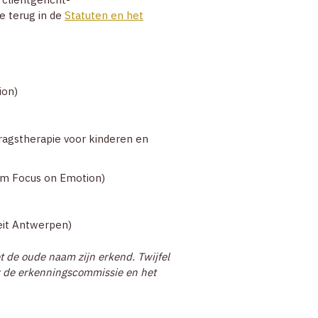
e terug in de
Statuten en het
ZOEK EEN THERAPEUT
CONTACT
ion)
ZOEK
dragstherapie voor kinderen en
ACCOUNT
ism Focus on Emotion)
teit Antwerpen)
 de oude naam zijn erkend. Twijfel
or de erkenningscommissie en het