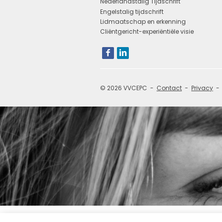
Nederlandstalig Tijdschrift
Engelstalig tijdschrift
Lidmaatschap en erkenning
Cliëntgericht-experiëntiële visie
Bezoek
onze
social
media
pagina's:
© 2026 VVCEPC
Contact
Privacy