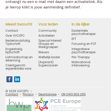
ontvangt nu een e-mail met daarin een activatielink. Als
ACCOUNT
je hierop klikt is jouw aanmelding definitief.
Meest bezocht
Voor leden
In de kijker
Contact
Community
Existentiële
psychotherapie
Over VVCEPC
Activiteiten
EFT
Nederlandstalig
Special Interest
Tijdschrift
Groups en
Focusing en FOT
Werkgroepen
Engelstalig
Integratieve
tijdschrift
Nieuws
psychotherapie
Lidmaatschap en
Wettelijk kader
Pre-Therapy
erkenning
(Aspirant)
Motivational
Cliëntgericht-
Supervisoren
interviewing
experiëntiële visie
Bezoek
onze
social
media
pagina's:
© 2026 VVCEPC
Contact
Privacy
Deontologie
ON 0413.903.255