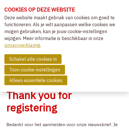
Sla
COOKIES OP DEZE WEBSITE
links
over
Deze website maakt gebruik van cookies om goed te
OVER VVCEPC
functioneren. Als je wilt aanpassen welke cookies we
Spring
mogen gebruiken, kan je jouw cookie-instellingen
naar
CLIËNTGERICHT-EXPERIËNTIEEL
wijzigen. Meer informatie is beschikbaar in onze
de
MENU
LIDMAATSCHAP
privacyverklaring
navigatie
.
Spring
NIEUWS
naar
Schakel alle cookies in
COMMUNITY
de
Toon cookie-instellingen
inhoud
ZOEK EEN THERAPEUT
Alleen essentiële cookies
Thank you for
CONTACT
registering
ZOEK
Bedankt voor het aanmelden voor onze nieuwsbrief. Je