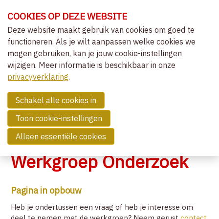
Sla
COOKIES OP DEZE WEBSITE
links
over
Deze website maakt gebruik van cookies om goed te
OVER VVCEPC
functioneren. Als je wilt aanpassen welke cookies we
Spring
mogen gebruiken, kan je jouw cookie-instellingen
OVER VVCEPC
naar
wijzigen. Meer informatie is beschikbaar in onze
VISIE EN MISSIE
de
MENU
privacyverklaring
navigatie
.
BESTUUR
Spring
SPECIAL INTEREST GROUPS EN
WERKGROEPEN
naar
Schakel alle cookies in
de
NEDERLANDSTALIG TIJDSCHRIFT
Toon cookie-instellingen
inhoud
ENGELSTALIG TIJDSCHRIFT
STATUTEN EN INTERN REGLEMENT
Alleen essentiële cookies
ERKENNINGSCOMMISSIE
Werkgroep Onderzoek
DEONTOLOGISCHE COMMISSIE
KOEPELS EN ZUSTERVERENIGINGEN
Pagina in opbouw
CLIËNTGERICHT-EXPERIËNTIEEL
Heb je ondertussen een vraag of heb je interesse om
LIDMAATSCHAP
deel te nemen met de werkgroep?
Neem gerust
contact