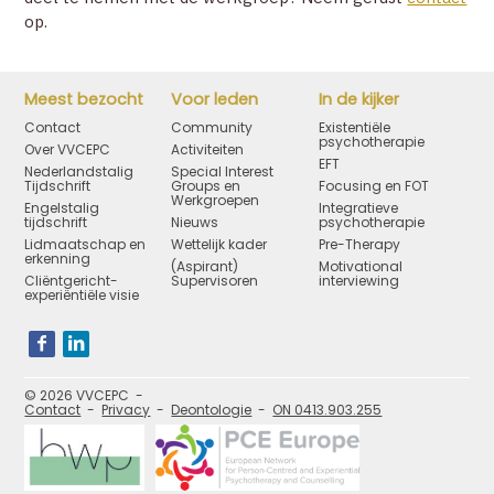
op.
NIEUWS
COMMUNITY
Meest bezocht
Voor leden
In de kijker
ZOEK EEN THERAPEUT
Contact
Community
Existentiële
psychotherapie
Over VVCEPC
Activiteiten
EFT
Nederlandstalig
Special Interest
CONTACT
Tijdschrift
Groups en
Focusing en FOT
Werkgroepen
Engelstalig
Integratieve
tijdschrift
Nieuws
psychotherapie
Lidmaatschap en
Wettelijk kader
Pre-Therapy
ZOEK
erkenning
(Aspirant)
Motivational
Cliëntgericht-
Supervisoren
interviewing
experiëntiële visie
ACCOUNT
Bezoek
onze
social
media
pagina's:
© 2026 VVCEPC
Contact
Privacy
Deontologie
ON 0413.903.255