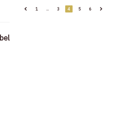
1
...
3
4
5
6
bel