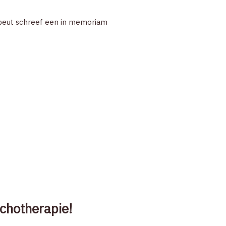
ZOEK
apeut schreef een in memoriam
ACCOUNT
chotherapie!