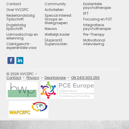
Contact
Community
Existentiële
psychotherapie
Over VVCEPC
Activiteiten
EFT
Nederlandstalig
Special Interest
Tijdschrift
Groups en
Focusing en FOT
Werkgroepen
Engelstalig
Integratieve
tijdschrift
Nieuws
psychotherapie
Lidmaatschap en
Wettelijk kader
Pre-Therapy
erkenning
(Aspirant)
Motivational
Cliëntgericht-
Supervisoren
interviewing
experiëntiële visie
Bezoek
onze
social
media
pagina's:
© 2026 VVCEPC
Contact
Privacy
Deontologie
ON 0413.903.255