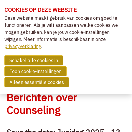
Sla
COOKIES OP DEZE WEBSITE
links
over
Deze website maakt gebruik van cookies om goed te
OVER VVCEPC
functioneren. Als je wilt aanpassen welke cookies we
Spring
mogen gebruiken, kan je jouw cookie-instellingen
naar
CLIËNTGERICHT-EXPERIËNTIEEL
wijzigen. Meer informatie is beschikbaar in onze
de
MENU
LIDMAATSCHAP
privacyverklaring
navigatie
.
Spring
NIEUWS
naar
Schakel alle cookies in
OVERZICHT ACTIVITEITEN
de
Toon cookie-instellingen
NIEUWS
inhoud
Alleen essentiële cookies
COMMUNITY
Berichten over
ZOEK EEN THERAPEUT
Counseling
CONTACT