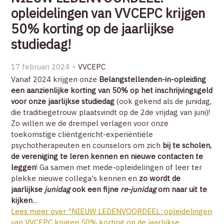
opleidelingen van VVCEPC krijgen
50% korting op de jaarlijkse
studiedag!
17 februari 2024
VVCEPC
Vanaf 2024 krijgen onze
Belangstellenden-in-opleiding
een aanzienlijke korting van 50% op het inschrijvingsgeld
voor onze jaarlijkse studiedag
(ook gekend als de junidag,
die traditiegetrouw plaatsvindt op de 2de vrijdag van juni)!
Zo willen we de drempel verlagen voor onze
toekomstige cliëntgericht-experiëntiële
psychotherapeuten en counselors om zich
bij te scholen,
de vereniging te leren kennen en nieuwe contacten te
leggen
!
Ga samen met mede-opleidelingen of leer ter
plekke nieuwe collega's kennen en
zo wordt de
jaarlijkse
junidag
ook een fijne
re-junidag
om naar uit te
kijken
...
Lees meer over "NIEUW LEDENVOORDEEL: opleidelingen
van VVCEPC krijgen 50% korting op de jaarlijkse