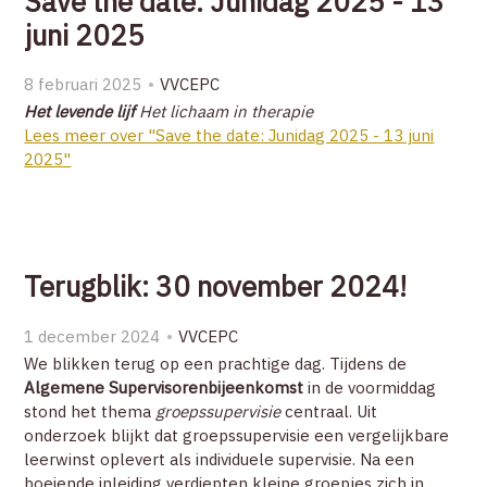
Save the date: Junidag 2025 - 13
ZOEK
juni 2025
8 februari 2025
VVCEPC
ACCOUNT
Het levende lijf
Het lichaam in therapie
Lees meer over "Save the date: Junidag 2025 - 13 juni
2025"
Terugblik: 30 november 2024!
1 december 2024
VVCEPC
We blikken terug op een prachtige dag. Tijdens de
Algemene Supervisorenbijeenkomst
in de voormiddag
stond het thema
groepssupervisie
centraal. Uit
onderzoek blijkt dat groepssupervisie een vergelijkbare
leerwinst oplevert als individuele supervisie. Na een
boeiende inleiding verdiepten kleine groepjes zich in