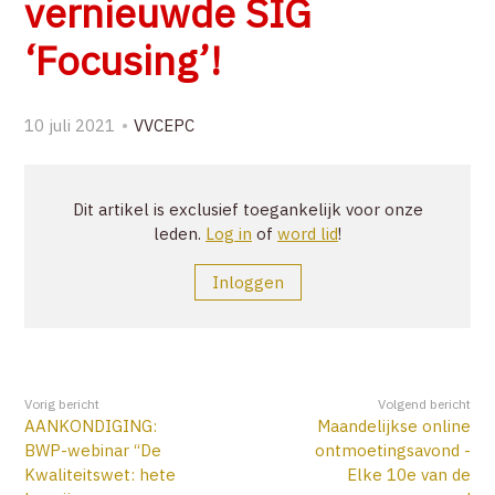
vernieuwde SIG
ZOEK
‘Focusing’!
ACCOUNT
10 juli 2021
VVCEPC
Dit artikel is exclusief toegankelijk voor onze
leden.
Log in
of
word lid
!
Inloggen
Vorig bericht
Volgend bericht
AANKONDIGING:
Maandelijkse online
BWP-webinar “De
ontmoetingsavond -
Kwaliteitswet: hete
Elke 10e van de