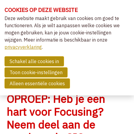
Sla
COOKIES OP DEZE WEBSITE
links
over
Deze website maakt gebruik van cookies om goed te
OVER VVCEPC
functioneren. Als je wilt aanpassen welke cookies we
Spring
mogen gebruiken, kan je jouw cookie-instellingen
naar
CLIËNTGERICHT-EXPERIËNTIEEL
wijzigen. Meer informatie is beschikbaar in onze
de
MENU
LIDMAATSCHAP
privacyverklaring
navigatie
.
Spring
NIEUWS
naar
Schakel alle cookies in
OVERZICHT ACTIVITEITEN
de
Toon cookie-instellingen
NIEUWS
inhoud
Alleen essentiële cookies
COMMUNITY
OPROEP: Heb je een
ZOEK EEN THERAPEUT
hart voor Focusing?
Neem deel aan de
CONTACT