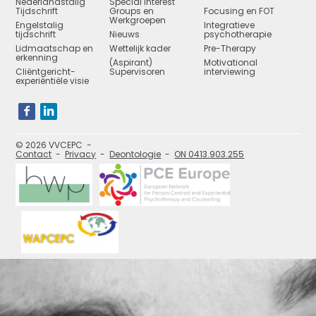
Nederlandstalig
Special Interest
Tijdschrift
Groups en
Focusing en FOT
Werkgroepen
Engelstalig
Integratieve
tijdschrift
Nieuws
psychotherapie
Lidmaatschap en
Wettelijk kader
Pre-Therapy
erkenning
(Aspirant)
Motivational
Cliëntgericht-
Supervisoren
interviewing
experiëntiële visie
Bezoek
onze
social
media
pagina's:
© 2026 VVCEPC
Contact
Privacy
Deontologie
ON 0413.903.255