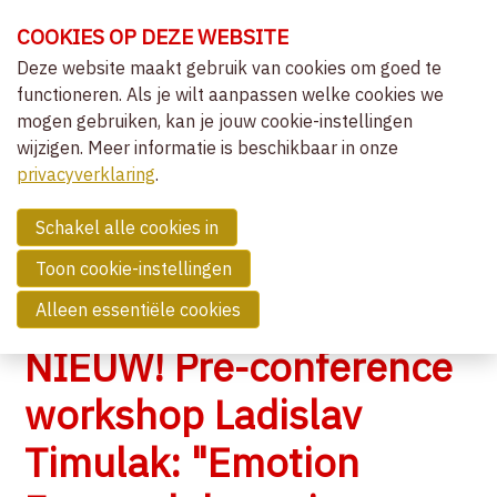
Sla
COOKIES OP DEZE WEBSITE
links
over
Deze website maakt gebruik van cookies om goed te
OVER VVCEPC
functioneren. Als je wilt aanpassen welke cookies we
Spring
mogen gebruiken, kan je jouw cookie-instellingen
naar
CLIËNTGERICHT-EXPERIËNTIEEL
wijzigen. Meer informatie is beschikbaar in onze
de
MENU
LIDMAATSCHAP
privacyverklaring
navigatie
.
Spring
NIEUWS
naar
Schakel alle cookies in
OVERZICHT ACTIVITEITEN
de
Toon cookie-instellingen
NIEUWS
inhoud
Alleen essentiële cookies
COMMUNITY
NIEUW! Pre-conference
ZOEK EEN THERAPEUT
workshop Ladislav
Timulak: "Emotion
CONTACT