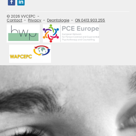
onze
social
media
pagina's:
© 2026 VVCEPC
Contact
Privacy
Deontologie
ON 0413.903.255