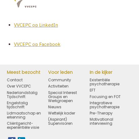
VVCEPC op LinkedIn
VVCEPC op Facebook
Meest bezocht
Voor leden
In de kijker
Contact
Community
Existentiële
psychotherapie
Over VVCEPC
Activiteiten
EFT
Nederlandstalig
Special Interest
Tijdschrift
Groups en
Focusing en FOT
Werkgroepen
Engelstalig
Integratieve
tijdschrift
Nieuws
psychotherapie
Lidmaatschap en
Wettelijk kader
Pre-Therapy
erkenning
(Aspirant)
Motivational
Cliëntgericht-
Supervisoren
interviewing
experiëntiële visie
Bezoek