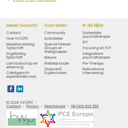
Meest bezocht
Voor leden
In de kijker
Contact
Community
Existentiële
psychotherapie
Over VVCEPC
Activiteiten
EFT
Nederlandstalig
Special Interest
Tijdschrift
Groups en
Focusing en FOT
Werkgroepen
Engelstalig
Integratieve
tijdschrift
Nieuws
psychotherapie
Lidmaatschap en
Wettelijk kader
Pre-Therapy
erkenning
(Aspirant)
Motivational
Cliëntgericht-
Supervisoren
interviewing
experiëntiële visie
Bezoek
onze
social
media
pagina's:
© 2026 VVCEPC
Contact
Privacy
Deontologie
ON 0413.903.255