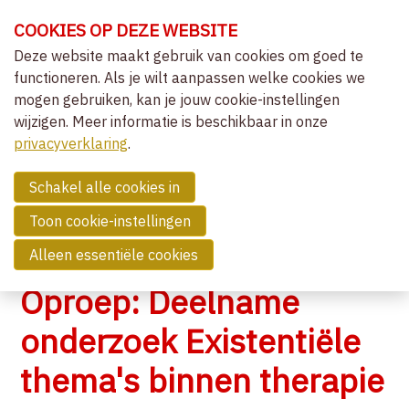
Sla
COOKIES OP DEZE WEBSITE
links
over
Deze website maakt gebruik van cookies om goed te
OVER VVCEPC
functioneren. Als je wilt aanpassen welke cookies we
Spring
mogen gebruiken, kan je jouw cookie-instellingen
naar
CLIËNTGERICHT-EXPERIËNTIEEL
wijzigen. Meer informatie is beschikbaar in onze
de
MENU
LIDMAATSCHAP
privacyverklaring
navigatie
.
Spring
NIEUWS
naar
Schakel alle cookies in
OVERZICHT ACTIVITEITEN
de
Toon cookie-instellingen
NIEUWS
inhoud
Alleen essentiële cookies
COMMUNITY
Oproep: Deelname
ZOEK EEN THERAPEUT
onderzoek Existentiële
thema's binnen therapie
CONTACT