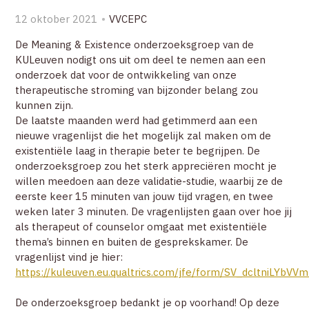
ZOEK
12 oktober 2021
VVCEPC
De Meaning & Existence onderzoeksgroep van de
ACCOUNT
KULeuven nodigt ons uit om deel te nemen aan een
onderzoek dat voor de ontwikkeling van onze
therapeutische stroming van bijzonder belang zou
kunnen zijn.
De laatste maanden werd had getimmerd aan een
nieuwe vragenlijst die het mogelijk zal maken om de
existentiële laag in therapie beter te begrijpen. De
onderzoeksgroep zou het sterk appreciëren mocht je
willen meedoen aan deze validatie-studie, waarbij ze de
eerste keer 15 minuten van jouw tijd vragen, en twee
weken later 3 minuten. De vragenlijsten gaan over hoe jij
als therapeut of counselor omgaat met existentiële
thema’s binnen en buiten de gesprekskamer. De
vragenlijst vind je hier:
https://kuleuven.eu.qualtrics.com/jfe/form/SV_dcltniLYbVV
De onderzoeksgroep bedankt je op voorhand! Op deze