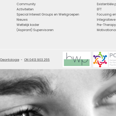
Community
Existentiële
Activiteiten
EFT
Special Interest Groups en Werkgroepen
Focusing en
Nieuws
Integratiev
Wettelijk kader
Pre-Therap
(Aspirant) Supervisoren
Motivational
Deontologie
ON 0413.903.255