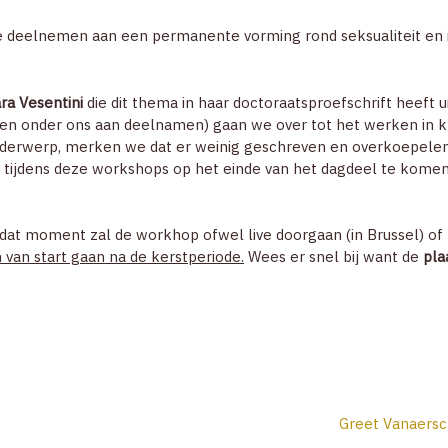
 deelnemen aan een permanente vorming rond seksualiteit en i
ra Vesentini
die dit thema in haar doctoraatsproefschrift heeft u
en onder ons aan deelnamen) gaan we over tot het werken in k
nderwerp, merken we dat er weinig geschreven en overkoepelende
 tijdens deze workshops op het einde van het dagdeel te komen
p dat moment zal de workhop ofwel live doorgaan (in Brussel) of
n van start gaan na de kerstperiode.
Wees er snel bij want de
pla
Greet Vanaersch