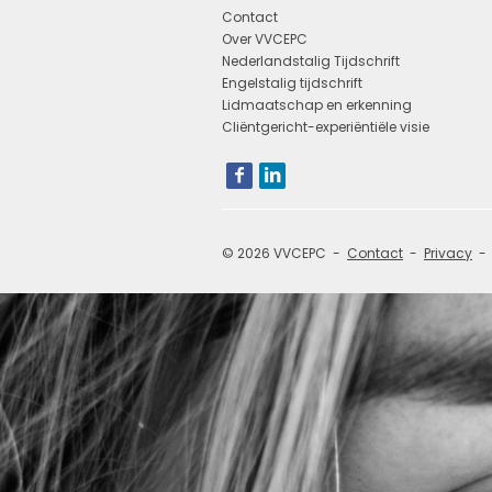
Contact
Over VVCEPC
Nederlandstalig Tijdschrift
Engelstalig tijdschrift
Lidmaatschap en erkenning
Cliëntgericht-experiëntiële visie
Bezoek
onze
social
media
pagina's:
© 2026 VVCEPC
Contact
Privacy