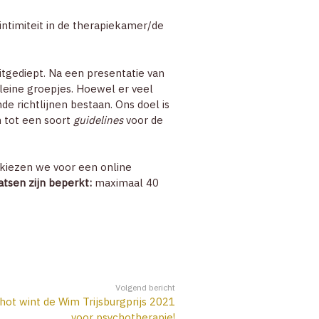
ZOEK
ntimiteit in de therapiekamer/de
ACCOUNT
itgediept. Na een presentatie van
leine groepjes. Hoewel er veel
 richtlijnen bestaan. Ons doel is
 tot een soort
guidelines
voor de
 kiezen we voor een online
atsen zijn beperkt:
maximaal 40
Volgend bericht
ot wint de Wim Trijsburgprijs 2021
voor psychotherapie!