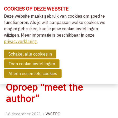
Sla
COOKIES OP DEZE WEBSITE
links
over
Deze website maakt gebruik van cookies om goed te
OVER VVCEPC
functioneren. Als je wilt aanpassen welke cookies we
Spring
mogen gebruiken, kan je jouw cookie-instellingen
naar
CLIËNTGERICHT-EXPERIËNTIEEL
wijzigen. Meer informatie is beschikbaar in onze
de
MENU
LIDMAATSCHAP
privacyverklaring
navigatie
.
Spring
NIEUWS
naar
Schakel alle cookies in
OVERZICHT ACTIVITEITEN
de
Toon cookie-instellingen
NIEUWS
inhoud
Alleen essentiële cookies
COMMUNITY
Oproep “meet the
ZOEK EEN THERAPEUT
author”
CONTACT
16 december 2021
VVCEPC