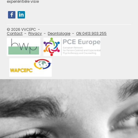
experiëntiële visie
Bezoek
onze
social
media
pagina's:
© 2026 VVCEPC
Contact
Privacy
Deontologie
ON 0413.903.255