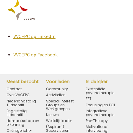
VVCEPC op LinkedIn
VVCEPC op Facebook
Meest bezocht
Voor leden
In de kijker
Contact
Community
Existentiële
psychotherapie
Over VVCEPC
Activiteiten
EFT
Nederlandstalig
Special Interest
Tijdschrift
Groups en
Focusing en FOT
Werkgroepen
Engelstalig
Integratieve
tijdschrift
Nieuws
psychotherapie
Lidmaatschap en
Wettelijk kader
Pre-Therapy
erkenning
(Aspirant)
Motivational
Cliëntgericht-
Supervisoren
interviewing