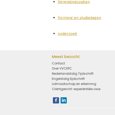
Verenigingszaken
Vorming en studiedagen
onderzoek
Meest bezocht
Contact
Over VVCEPC
Nederlandstalig Tijdschrift
Engelstalig tijdschrift
Lidmaatschap en erkenning
Cliëntgericht-experiëntiële visie
Bezoek
onze
social
media
pagina's: