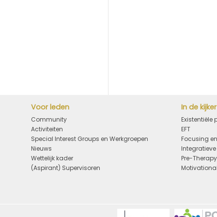
Voor leden
In de kijker
Community
Existentiële
Activiteiten
EFT
Special Interest Groups en Werkgroepen
Focusing en
Nieuws
Integratiev
Wettelijk kader
Pre-Therap
(Aspirant) Supervisoren
Motivational