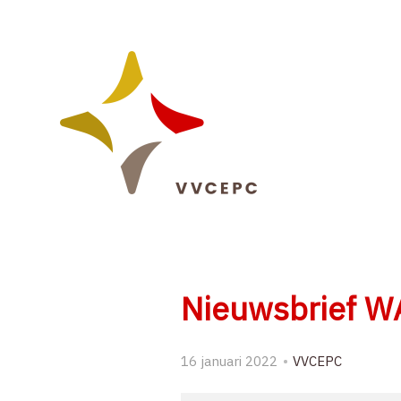
Sla
links
over
Spring
naar
de
navigatie
Spring
naar
de
inhoud
Nieuwsbrief W
16 januari 2022
VVCEPC