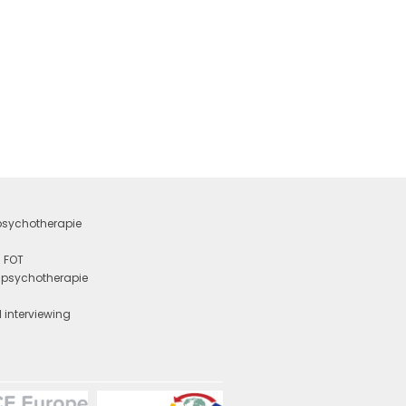
 psychotherapie
 FOT
e psychotherapie
y
 interviewing