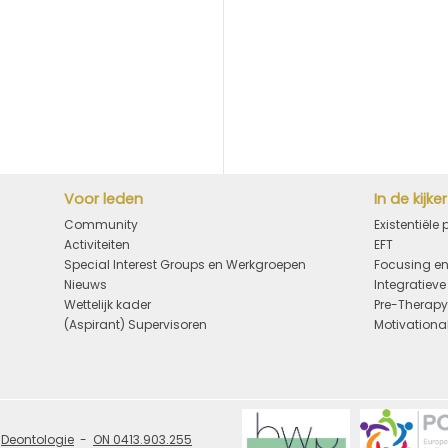
Voor leden
In de kijker
Community
Existentiële
Activiteiten
EFT
Special Interest Groups en Werkgroepen
Focusing en
Nieuws
Integratiev
Wettelijk kader
Pre-Therap
(Aspirant) Supervisoren
Motivational
Deontologie
ON 0413.903.255