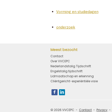
Vorming en studiedagen
onderzoek
Meest bezocht
Contact
Over VVCEPC
Nederlandstalig Tijdschrift
Engelstalig tijdschrift
Lidmaatschap en erkenning
Cliëntgericht-experiëntiële visie
Bezoek
onze
social
media
pagina's:
© 2026 VVCEPC
Contact
Privacy