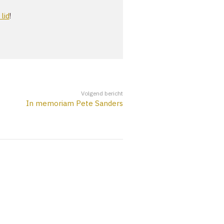
ZOEK
lid
!
ACCOUNT
Volgend bericht
In memoriam Pete Sanders