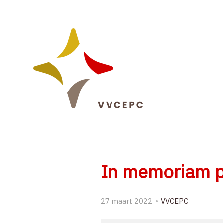
Sla
links
over
Spring
naar
de
navigatie
Spring
naar
de
inhoud
In memoriam p
27 maart 2022
VVCEPC