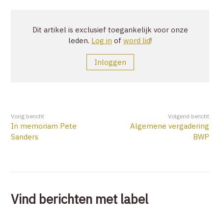
ZOEK
Dit artikel is exclusief toegankelijk voor onze
leden.
Log in
of
word lid
!
ACCOUNT
Inloggen
Vorig bericht
Volgend bericht
In memoriam Pete
Algemene vergadering
Sanders
BWP
Vind berichten met label