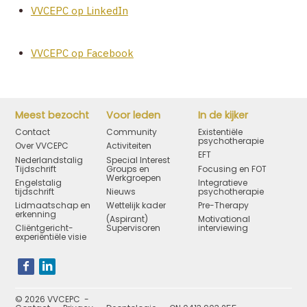
VVCEPC op LinkedIn
VVCEPC op Facebook
Meest bezocht
Voor leden
In de kijker
Contact
Community
Existentiële
psychotherapie
Over VVCEPC
Activiteiten
EFT
Nederlandstalig
Special Interest
Tijdschrift
Groups en
Focusing en FOT
Werkgroepen
Engelstalig
Integratieve
tijdschrift
Nieuws
psychotherapie
Lidmaatschap en
Wettelijk kader
Pre-Therapy
erkenning
(Aspirant)
Motivational
Cliëntgericht-
Supervisoren
interviewing
experiëntiële visie
Bezoek
onze
social
media
pagina's:
© 2026 VVCEPC