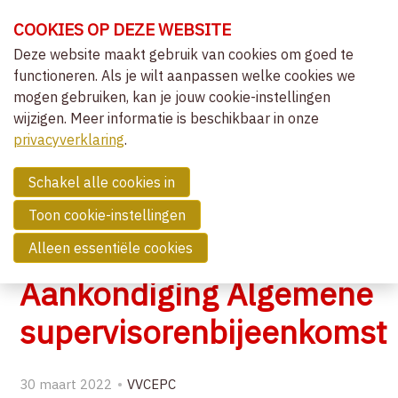
Sla
COOKIES OP DEZE WEBSITE
links
over
Deze website maakt gebruik van cookies om goed te
OVER VVCEPC
functioneren. Als je wilt aanpassen welke cookies we
Spring
mogen gebruiken, kan je jouw cookie-instellingen
naar
CLIËNTGERICHT-EXPERIËNTIEEL
wijzigen. Meer informatie is beschikbaar in onze
de
MENU
LIDMAATSCHAP
privacyverklaring
navigatie
.
Spring
NIEUWS
naar
Schakel alle cookies in
OVERZICHT ACTIVITEITEN
de
Toon cookie-instellingen
NIEUWS
inhoud
Alleen essentiële cookies
COMMUNITY
Aankondiging Algemene
ZOEK EEN THERAPEUT
supervisorenbijeenkomst
CONTACT
30 maart 2022
VVCEPC