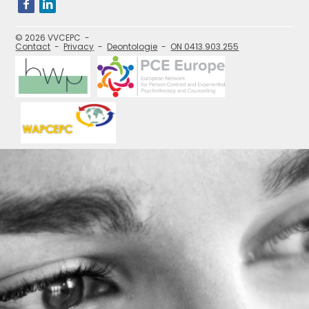
Bezoek
onze
social
media
pagina's:
© 2026 VVCEPC
Contact
Privacy
Deontologie
ON 0413.903.255