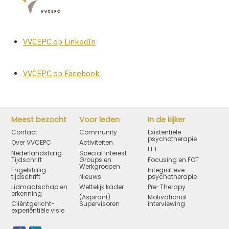
VVCEPC op LinkedIn
VVCEPC op Facebook
Meest bezocht
Voor leden
In de kijker
Contact
Community
Existentiële
psychotherapie
Over VVCEPC
Activiteiten
EFT
Nederlandstalig
Special Interest
Tijdschrift
Groups en
Focusing en FOT
Werkgroepen
Engelstalig
Integratieve
tijdschrift
Nieuws
psychotherapie
Lidmaatschap en
Wettelijk kader
Pre-Therapy
erkenning
(Aspirant)
Motivational
Cliëntgericht-
Supervisoren
interviewing
experiëntiële visie