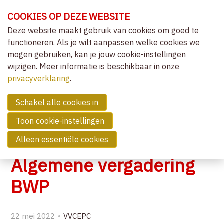
Sla
COOKIES OP DEZE WEBSITE
links
over
Deze website maakt gebruik van cookies om goed te
OVER VVCEPC
functioneren. Als je wilt aanpassen welke cookies we
Spring
mogen gebruiken, kan je jouw cookie-instellingen
naar
CLIËNTGERICHT-EXPERIËNTIEEL
wijzigen. Meer informatie is beschikbaar in onze
de
MENU
LIDMAATSCHAP
privacyverklaring
navigatie
.
Spring
NIEUWS
naar
Schakel alle cookies in
OVERZICHT ACTIVITEITEN
de
Toon cookie-instellingen
NIEUWS
inhoud
Alleen essentiële cookies
COMMUNITY
Algemene vergadering
ZOEK EEN THERAPEUT
BWP
CONTACT
22 mei 2022
VVCEPC