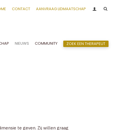
ACCOUNT
OME
CONTACT
AANVRAAG LIDMAATSCHAP
OVER VVCEPC
CLIËNTGERICHT-EXPERIËNTIEEL
CHAP
NIEUWS
COMMUNITY
ZOEK EEN THERAPEUT
LIDMAATSCHAP
NG
NIEUWS
OVERZICHT ACTIVITEITEN
NIEUWS
COMMUNITY
ZOEK EEN THERAPEUT
CONTACT
imensie te geven. Zij willen graag