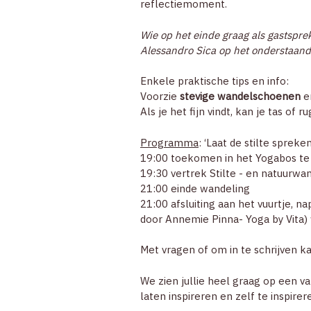
reflectiemoment.
Wie op het einde graag als gastspre
Alessandro Sica op het onderstaand
Enkele praktische tips en info:
Voorzie
stevige wandelschoenen
en
Als je het fijn vindt, kan je tas of
Programma
: ‘Laat de stilte spreke
19:00 toekomen in het Yogabos te
19:30 vertrek Stilte - en natuurwa
21:00 einde wandeling
21:00 afsluiting aan het vuurtje, 
door Annemie Pinna- Yoga by Vita)
Met vragen of om in te schrijven ka
We zien jullie heel graag op een v
laten inspireren en zelf te inspirer