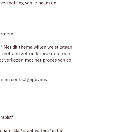
vermelding van je naam en
eernem.
. Met dit thema willen we stilstaan
dt met een zelfonderbreker of een
ct verliezen met het proces van de
m en contactgegevens.
apist'.
namiddag staat volledig in het