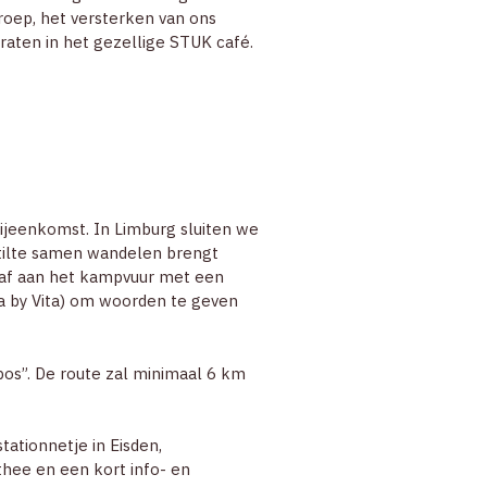
oep, het versterken van ons
raten in het gezellige STUK café.
bijeenkomst. In Limburg sluiten we
stilte samen wandelen brengt
n af aan het kampvuur met een
a by Vita) om woorden te geven
os”. De route zal minimaal 6 km
tationnetje in Eisden,
ee en een kort info- en