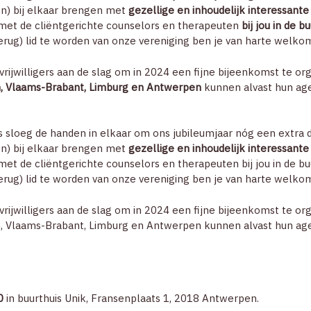
en) bij elkaar brengen met
gezellige en inhoudelijk interessant
met de cliëntgerichte counselors en therapeuten
bij jou in de b
erug) lid te worden van onze vereniging ben je van harte welko
 vrijwilligers aan de slag om in 2024 een fijne bijeenkomst te or
, Vlaams-Brabant, Limburg en Antwerpen
kunnen alvast hun age
rs sloeg de handen in elkaar om ons jubileumjaar nóg een extra d
en) bij elkaar brengen met
gezellige en inhoudelijk interessant
t de cliëntgerichte counselors en therapeuten bij jou in de buu
erug) lid te worden van onze vereniging ben je van harte welko
 vrijwilligers aan de slag om in 2024 een fijne bijeenkomst te or
, Vlaams-Brabant, Limburg en Antwerpen kunnen alvast hun age
0
in buurthuis Unik, Fransenplaats 1, 2018 Antwerpen.