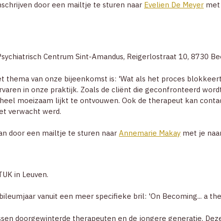
nschrijven door een mailtje te sturen naar
Evelien De Meyer
met 
 Psychiatrisch Centrum Sint-Amandus, Reigerlostraat 10, 8730 B
t thema van onze bijeenkomst is: 'Wat als het proces blokkeert'
varen in onze praktijk. Zoals de cliënt die geconfronteerd wor
r heel moeizaam lijkt te ontvouwen. Ook de therapeut kan conta
niet verwacht werd.
kan door een mailtje te sturen naar
Annemarie Makay
met je naa
TUK in Leuven.
leumjaar vanuit een meer specifieke bril: 'On Becoming... a ther
sen doorgewinterde therapeuten en de jongere generatie. Deze 