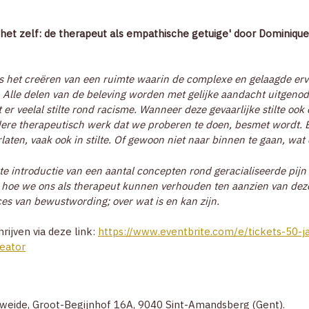
 het zelf: de therapeut als empathische getuige' door Dominiqu
is het creëren van een ruimte waarin de complexe en gelaagde ervar
Alle delen van de beleving worden met gelijke aandacht uitgenodigd
er veelal stilte rond racisme. Wanneer deze gevaarlijke stilte oo
andere therapeutisch werk dat we proberen te doen, besmet wordt.
rlaten, vaak ook in stilte. Of gewoon niet naar binnen te gaan, wat d
e introductie van een aantal concepten rond geracialiseerde pijn 
hoe we ons als therapeut kunnen verhouden ten aanzien van deze r
ces van bewustwording; over wat is en kan zijn.
rijven via deze link:
https://www.eventbrite.com/e/tickets-50-j
eator
weide, Groot-Begijnhof 16A, 9040 Sint-Amandsberg (Gent).