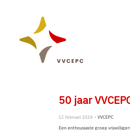
Sla
links
over
Spring
naar
de
navigatie
Spring
naar
de
inhoud
50 jaar VVCEPC
12 februari 2024
VVCEPC
Een enthousiaste groep vrijwillige