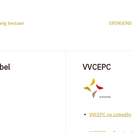
arig bestaan
DRINGENDE
bel
VVCEPC
VVCEPC op LinkedIn