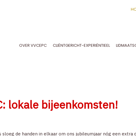
H
OVER VVCEPC
CLIËNTGERICHT-EXPERIËNTIEEL
LIDMAATS
SPECIAL INTEREST GROUPS EN WERKGROEPEN
NEDERLANDSTALIG TIJDSCHRIFT
STATUTEN EN INTERN REGLEMENT
DEONTOLOGISCHE COMMISSIE
KOEPELS EN ZUSTERVERENIGINGEN
CLIËNTGERICHT-EXPERIËNTIËLE VISIE
EEN WETENSCHAPPELIJK ONDERBOUWD MODEL
BELANGSTELLENDE IN OPLEIDI
: lokale bijeenkomsten!
rs sloeg de handen in elkaar om ons jubileumjaar nóg een extra d