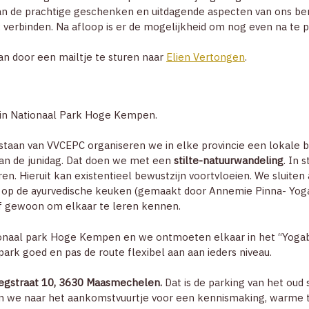
n de prachtige geschenken en uitdagende aspecten van ons ber
verbinden. Na afloop is er de mogelijkheid om nog even na te p
kan door een mailtje te sturen naar
Elien Vertongen
.
 in Nationaal Park Hoge Kempen.
estaan van VVCEPC organiseren we in elke provincie een lokale 
an de junidag. Dat doen we met een
stilte-natuurwandeling
. In 
en. Hieruit kan existentieel bewustzijn voortvloeien. We sluite
d op de ayurvedische keuken (gemaakt door Annemie Pinna- Yog
f gewoon om elkaar te leren kennen.
ionaal park Hoge Kempen en we ontmoeten elkaar in het “Yogab
park goed en pas de route flexibel aan aan ieders niveau.
gstraat 10, 3630 Maasmechelen.
Dat is de parking van het oud s
we naar het aankomstvuurtje voor een kennismaking, warme th