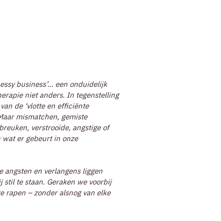
messy business’… een onduidelijk
herapie niet anders. In tegenstelling
an de ‘vlotte en efficiënte
. Maar mismatchen, gemiste
breuken, verstrooide, angstige of
 wat er gebeurt in onze
ke angsten en verlangens liggen
stil te staan. Geraken we voorbij
te rapen – zonder alsnog van elke