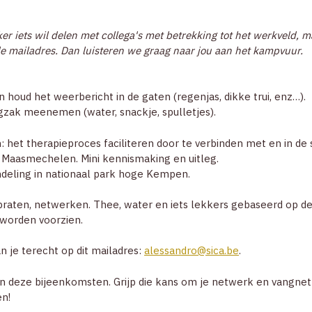
ker iets wil delen met collega's met betrekking tot het werkveld
e mailadres. Dan luisteren we graag naar jou aan het kampvuur.
 houd het weerbericht in de gaten (regenjas, dikke trui, enz…).
 rugzak meenemen (water, snackje, spulletjes).
n: het therapieproces faciliteren door te verbinden met en in de s
 Maasmechelen. Mini kennismaking en uitleg.
ndeling in nationaal park hoge Kempen.
napraten, netwerken. Thee, water en iets lekkers gebaseerd op 
 worden voorzien.
n je terecht op dit mailadres:
alessandro@sica.be
.
an deze bijeenkomsten. Grijp die kans om je netwerk en vangnet 
en!