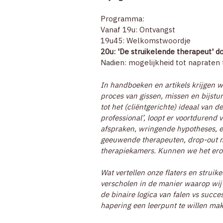
Programma:
Vanaf 19u: Ontvangst
19u45: Welkomstwoordje
20u: 'De struikelende therapeut' 
Nadien: mogelijkheid tot napraten
In handboeken en artikels krijgen w
proces van gissen, missen en bijsture
tot het (cliëntgerichte) ideaal van
professional’, loopt er voortdurend
afspraken, wringende hypotheses, em
geeuwende therapeuten, drop-out ma
therapiekamers. Kunnen we het erov
Wat vertellen onze flaters en struik
verscholen in de manier waarop wij 
de binaire logica van falen vs succ
hapering een leerpunt te willen ma