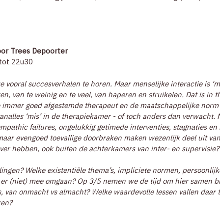
door Trees Depoorter
 tot 22u30
e vooral succesverhalen te horen. Maar menselijke interactie is ‘
n, van te weinig en te veel, van haperen en struikelen. Dat is in t
 de immer goed afgestemde therapeut en de maatschappelijke norm v
 vanalles ‘mis’ in de therapiekamer - of toch anders dan verwacht
pathic failures, ongelukkig getimede interventies, stagnaties en 
ar evengoed toevallige doorbraken maken wezenlijk deel uit van
er hebben, ook buiten de achterkamers van inter- en supervisie?
elingen? Welke existentiële thema’s, impliciete normen, persoonlij
er (niet) mee omgaan? Op 3/5 nemen we de tijd om hier samen bij 
es, van onmacht vs almacht? Welke waardevolle lessen vallen daar 
ken?