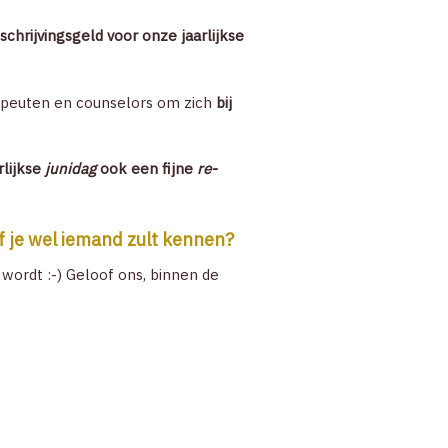
ZOEK
chrijvingsgeld voor onze jaarlijkse
ACCOUNT
apeuten en counselors om zich
bij
rlijkse
junidag
ook een fijne
re-
f je wel iemand zult kennen?
wordt :-) Geloof ons, binnen de