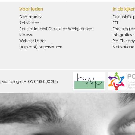
Voor leden
In de kijker
Community
Existentiële
Activiteiten
EFT
Special Interest Groups en Werkgroepen
Focusing en
Nieuws
Integratiev
Wettelijk kader
Pre-Therap
(Aspirant) Supervisoren
Motivational
Deontologie
ON 0413.903.255