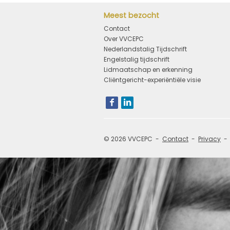
Meest bezocht
Contact
Over VVCEPC
Nederlandstalig Tijdschrift
Engelstalig tijdschrift
Lidmaatschap en erkenning
Cliëntgericht-experiëntiële visie
Bezoek
onze
social
media
pagina's:
© 2026 VVCEPC
Contact
Privacy