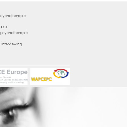
 psychotherapie
 FOT
e psychotherapie
y
 interviewing