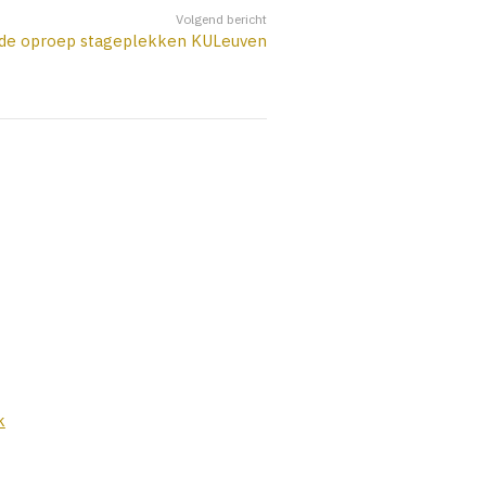
Volgend bericht
de oproep stageplekken KULeuven
k