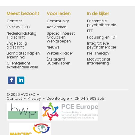
Meest bezocht
Voor leden
In de kijker
Contact
Community
Existentiële
psychotherapie
Over VVCEPC
Activiteiten
EFT
Nederlandstalig
Special Interest
Tijdschrift
Groups en
Focusing en FOT
Werkgroepen
Engelstalig
Integratieve
tijdschrift
Nieuws
psychotherapie
Lidmaatschap en
Wettelijk kader
Pre-Therapy
erkenning
(Aspirant)
Motivational
Cliëntgericht-
Supervisoren
interviewing
experiëntiële visie
Bezoek
onze
social
media
pagina's:
© 2026 VVCEPC
Contact
Privacy
Deontologie
ON 0413.903.255