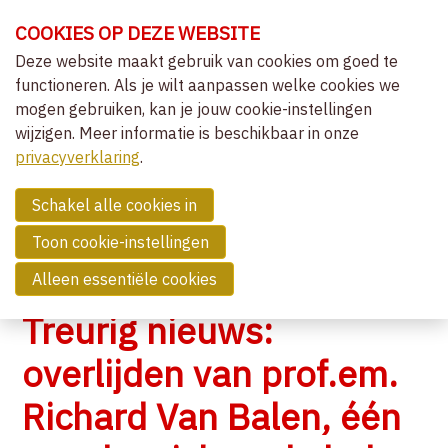
Sla
COOKIES OP DEZE WEBSITE
links
over
Deze website maakt gebruik van cookies om goed te
OVER VVCEPC
functioneren. Als je wilt aanpassen welke cookies we
Spring
mogen gebruiken, kan je jouw cookie-instellingen
naar
CLIËNTGERICHT-EXPERIËNTIEEL
wijzigen. Meer informatie is beschikbaar in onze
de
MENU
LIDMAATSCHAP
privacyverklaring
navigatie
.
Spring
NIEUWS
naar
Schakel alle cookies in
OVERZICHT ACTIVITEITEN
de
Toon cookie-instellingen
NIEUWS
inhoud
Alleen essentiële cookies
COMMUNITY
Treurig nieuws:
ZOEK EEN THERAPEUT
overlijden van prof.em.
Richard Van Balen, één
CONTACT