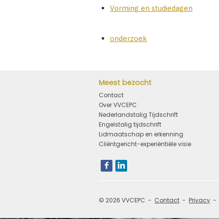
Vorming en studiedagen
onderzoek
Meest bezocht
Contact
Over VVCEPC
Nederlandstalig Tijdschrift
Engelstalig tijdschrift
Lidmaatschap en erkenning
Cliëntgericht-experiëntiële visie
Bezoek
onze
social
media
pagina's:
© 2026 VVCEPC
Contact
Privacy