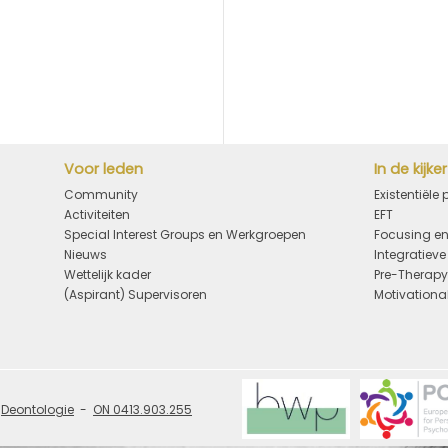
Voor leden
In de kijker
Community
Existentiële
Activiteiten
EFT
Special Interest Groups en Werkgroepen
Focusing en
Nieuws
Integratiev
Wettelijk kader
Pre-Therap
(Aspirant) Supervisoren
Motivational
Deontologie
ON 0413.903.255