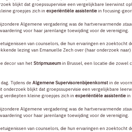
zoek blijkt dat groepssupervisie een vergelijkbare leerwinst ople
kleine groepjes zich in
experiëntiële assistentie
in focusing-geor
 Bijzondere Algemene vergadering was de hartverwarmende
staa
n waardering voor haar jarenlange toewijding voor de vereniging.
getuigenissen van counselors, die hun ervaringen en zoektocht
kkende lezing van Emanuelle Zech over (haar onderzoek naar)
ige decor van het
Stripmuseum
in Brussel, een locatie die zowel 
 dag. Tijdens de
Algemene Supervisorenbijeenkomst
in de voor
it onderzoek blijkt dat groepssupervisie een vergelijkbare leerwi
ng verdiepten kleine groepjes zich in
experiëntiële assistentie
in
 Bijzondere Algemene vergadering was de hartverwarmende
staa
n waardering voor haar jarenlange toewijding voor de vereniging.
getuigenissen van counselors, die hun ervaringen en zoektocht