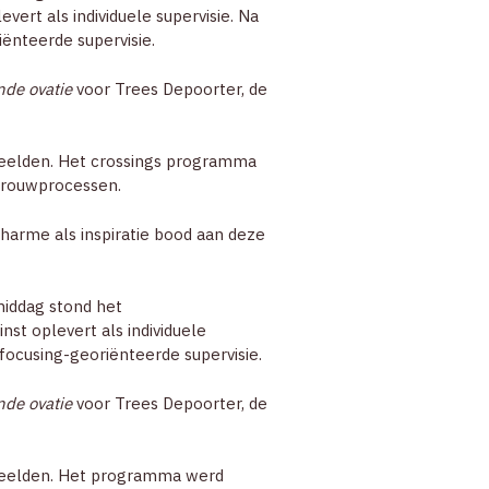
vert als individuele supervisie. Na
ZOEK
iënteerde supervisie.
nde ovatie
voor Trees Depoorter, de
ACCOUNT
 deelden. Het crossings programma
 rouwprocessen.
charme als inspiratie bood aan deze
middag stond het
nst oplevert als individuele
 focusing-georiënteerde supervisie.
nde ovatie
voor Trees Depoorter, de
 deelden. Het programma werd