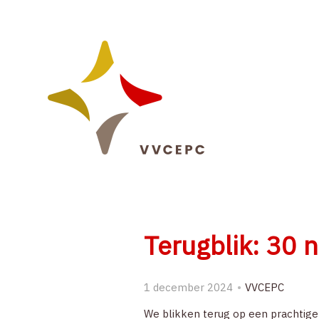
Sla
links
over
Spring
naar
de
navigatie
Spring
naar
de
inhoud
Terugblik: 30
1 december 2024
VVCEPC
We blikken terug op een prachtige