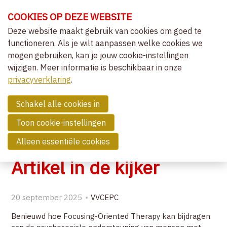
Sla
COOKIES OP DEZE WEBSITE
links
over
Deze website maakt gebruik van cookies om goed te
OVER VVCEPC
functioneren. Als je wilt aanpassen welke cookies we
Spring
mogen gebruiken, kan je jouw cookie-instellingen
naar
CLIËNTGERICHT-EXPERIËNTIEEL
wijzigen. Meer informatie is beschikbaar in onze
de
MENU
LIDMAATSCHAP
privacyverklaring
navigatie
.
Spring
NIEUWS
naar
Schakel alle cookies in
OVERZICHT ACTIVITEITEN
de
Toon cookie-instellingen
NIEUWS
inhoud
Alleen essentiële cookies
COMMUNITY
Artikel in de kijker
ZOEK EEN THERAPEUT
20 september 2025
VVCEPC
CONTACT
Benieuwd hoe Focusing-Oriented Therapy kan bijdragen