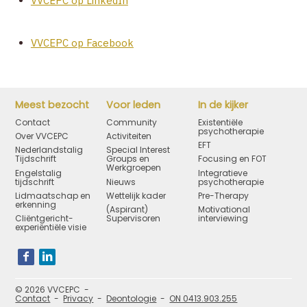
VVCEPC op LinkedIn
VVCEPC op Facebook
Meest bezocht
Voor leden
In de kijker
Contact
Community
Existentiële
psychotherapie
Over VVCEPC
Activiteiten
EFT
Nederlandstalig
Special Interest
Tijdschrift
Groups en
Focusing en FOT
Werkgroepen
Engelstalig
Integratieve
tijdschrift
Nieuws
psychotherapie
Lidmaatschap en
Wettelijk kader
Pre-Therapy
erkenning
(Aspirant)
Motivational
Cliëntgericht-
Supervisoren
interviewing
experiëntiële visie
Bezoek
onze
social
media
pagina's:
© 2026 VVCEPC
Contact
Privacy
Deontologie
ON 0413.903.255