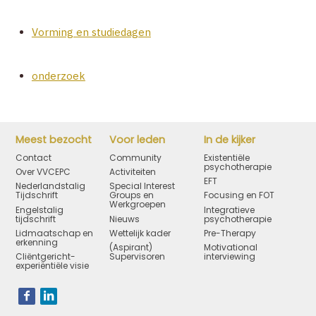
Vorming en studiedagen
onderzoek
Meest bezocht
Voor leden
In de kijker
Contact
Community
Existentiële
psychotherapie
Over VVCEPC
Activiteiten
EFT
Nederlandstalig
Special Interest
Tijdschrift
Groups en
Focusing en FOT
Werkgroepen
Engelstalig
Integratieve
tijdschrift
Nieuws
psychotherapie
Lidmaatschap en
Wettelijk kader
Pre-Therapy
erkenning
(Aspirant)
Motivational
Cliëntgericht-
Supervisoren
interviewing
experiëntiële visie
Bezoek
onze
social