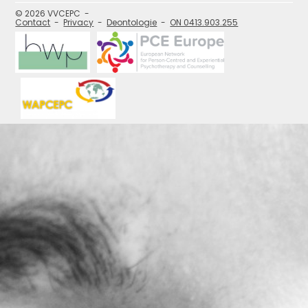
media
pagina's:
© 2026 VVCEPC
Contact
Privacy
Deontologie
ON 0413.903.255