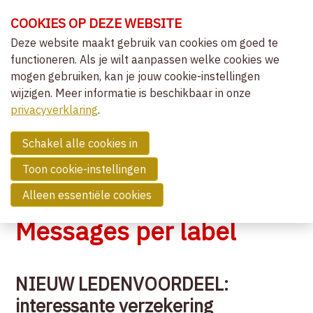
Sla
COOKIES OP DEZE WEBSITE
links
over
Deze website maakt gebruik van cookies om goed te
OVER VVCEPC
functioneren. Als je wilt aanpassen welke cookies we
Spring
mogen gebruiken, kan je jouw cookie-instellingen
naar
CLIËNTGERICHT-EXPERIËNTIEEL
wijzigen. Meer informatie is beschikbaar in onze
de
MENU
LIDMAATSCHAP
privacyverklaring
navigatie
.
Spring
NIEUWS
naar
Schakel alle cookies in
OVERZICHT ACTIVITEITEN
de
Toon cookie-instellingen
NIEUWS
inhoud
Alleen essentiële cookies
COMMUNITY
Messages per label
ZOEK EEN THERAPEUT
NIEUW LEDENVOORDEEL:
CONTACT
interessante verzekering