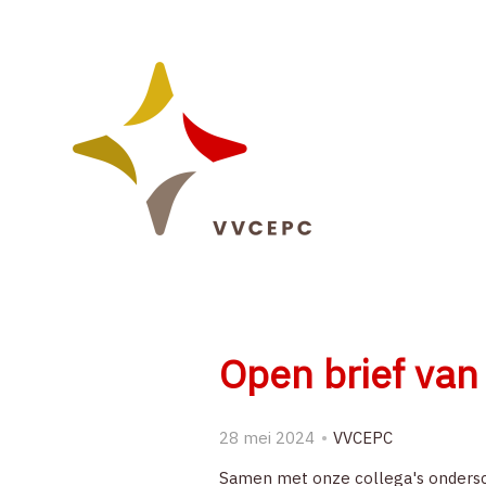
Sla
links
over
Spring
naar
de
navigatie
Spring
naar
de
inhoud
Open brief van
28 mei 2024
VVCEPC
Samen met onze collega's ondersch