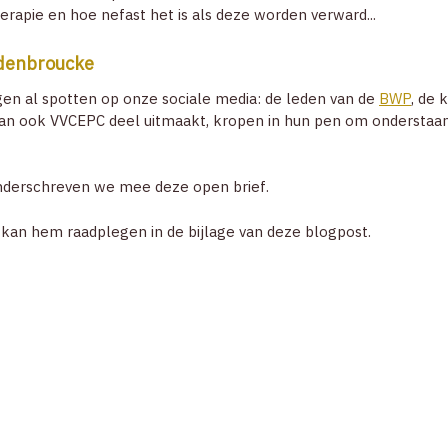
erapie en hoe nefast het is als deze worden verward...
ndenbroucke
gen al spotten op onze sociale media: de leden van de
BWP
, de 
n ook VVCEPC deel uitmaakt, kropen in hun pen om onderstaand
onderschreven we mee deze open brief.
e kan hem raadplegen in de bijlage van deze blogpost.