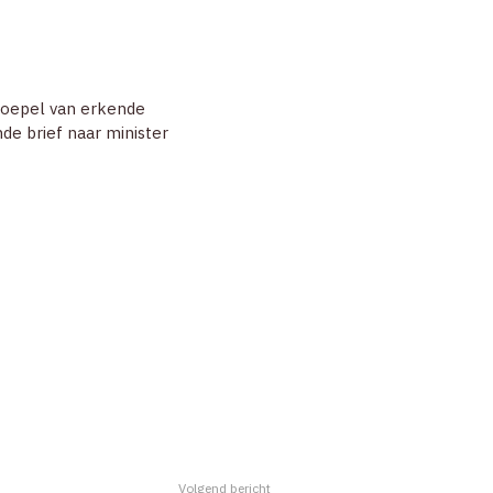
ZOEK
ACCOUNT
koepel van erkende
e brief naar minister
Volgend bericht