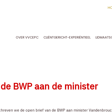
H
OVER VVCEPC
CLIËNTGERICHT-EXPERIËNTIEEL
LIDMAATS
SPECIAL INTEREST GROUPS EN WERKGROEPEN
NEDERLANDSTALIG TIJDSCHRIFT
STATUTEN EN INTERN REGLEMENT
DEONTOLOGISCHE COMMISSIE
KOEPELS EN ZUSTERVERENIGINGEN
CLIËNTGERICHT-EXPERIËNTIËLE VISIE
EEN WETENSCHAPPELIJK ONDERBOUWD MODEL
BELANGSTELLENDE IN OPLEIDI
 de BWP aan de minister
reven we de open brief van de BWP aan minister Vandenbroucke