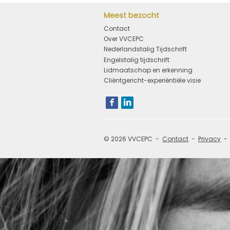
Meest bezocht
Contact
Over VVCEPC
Nederlandstalig Tijdschrift
Engelstalig tijdschrift
Lidmaatschap en erkenning
Cliëntgericht-experiëntiële visie
Bezoek
onze
social
media
pagina's:
© 2026 VVCEPC
Contact
Privacy