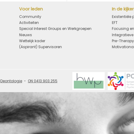
Voor leden
In de kijker
Community
Existentiële
Activiteiten
EFT
Special Interest Groups en Werkgroepen
Focusing en
Nieuws
Integratiev
Wettelijk kader
Pre-Therap
(Aspirant) Supervisoren
Motivational
Deontologie
ON 0413.903.255