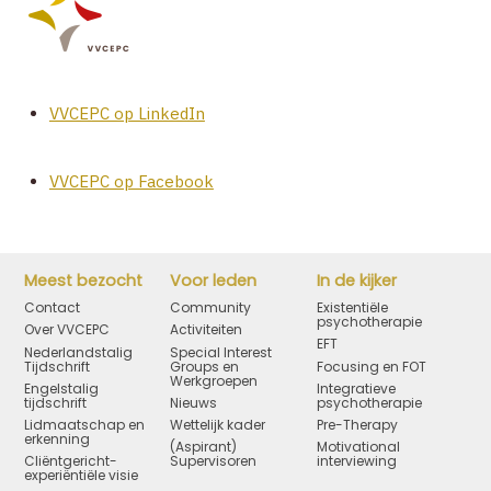
VVCEPC op LinkedIn
VVCEPC op Facebook
Meest bezocht
Voor leden
In de kijker
Contact
Community
Existentiële
psychotherapie
Over VVCEPC
Activiteiten
EFT
Nederlandstalig
Special Interest
Tijdschrift
Groups en
Focusing en FOT
Werkgroepen
Engelstalig
Integratieve
tijdschrift
Nieuws
psychotherapie
Lidmaatschap en
Wettelijk kader
Pre-Therapy
erkenning
(Aspirant)
Motivational
Cliëntgericht-
Supervisoren
interviewing
experiëntiële visie