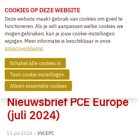
Sla
COOKIES OP DEZE WEBSITE
links
over
Deze website maakt gebruik van cookies om goed te
OVER VVCEPC
functioneren. Als je wilt aanpassen welke cookies we
Spring
mogen gebruiken, kan je jouw cookie-instellingen
naar
CLIËNTGERICHT-EXPERIËNTIEEL
wijzigen. Meer informatie is beschikbaar in onze
de
MENU
LIDMAATSCHAP
privacyverklaring
navigatie
.
Spring
NIEUWS
naar
Schakel alle cookies in
OVERZICHT ACTIVITEITEN
de
Toon cookie-instellingen
NIEUWS
inhoud
Alleen essentiële cookies
COMMUNITY
Nieuwsbrief PCE Europe
ZOEK EEN THERAPEUT
(juli 2024)
CONTACT
13 juli 2024
VVCEPC