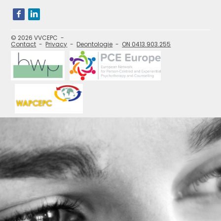
Bezoek
onze
social
media
pagina's:
© 2026 VVCEPC
Contact
Privacy
Deontologie
ON 0413.903.255