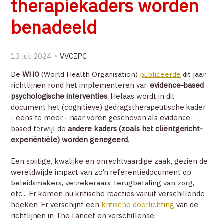
therapiekaders worden
ZOEK
benadeeld
ACCOUNT
13 juli 2024
VVCEPC
De
WHO
(World Health Organisation)
publiceerde
dit jaar
richtlijnen rond het implementeren van
evidence-based
psychologische interventies
. Helaas wordt in dit
document het (cognitieve) gedragstherapeutische kader
- eens te meer - naar voren geschoven als evidence-
based terwijl de
andere kaders (zoals het cliëntgericht-
experiëntiële) worden genegeerd
.
Een spijtige, kwalijke en onrechtvaardige zaak, gezien de
wereldwijde impact van zo’n referentiedocument op
beleidsmakers, verzekeraars, terugbetaling van zorg,
etc... Er komen nu kritische reacties vanuit verschillende
hoeken. Er verschijnt een
kritische doorlichting
van de
richtlijnen in The Lancet en verschillende