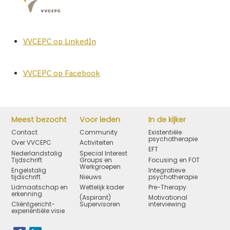
VVCEPC op LinkedIn
VVCEPC op Facebook
Meest bezocht
Voor leden
In de kijker
Contact
Community
Existentiële
psychotherapie
Over VVCEPC
Activiteiten
EFT
Nederlandstalig
Special Interest
Tijdschrift
Groups en
Focusing en FOT
Werkgroepen
Engelstalig
Integratieve
tijdschrift
Nieuws
psychotherapie
Lidmaatschap en
Wettelijk kader
Pre-Therapy
erkenning
(Aspirant)
Motivational
Cliëntgericht-
Supervisoren
interviewing
experiëntiële visie
Bezoek