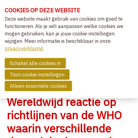
Sla
COOKIES OP DEZE WEBSITE
links
over
Deze website maakt gebruik van cookies om goed te
OVER VVCEPC
functioneren. Als je wilt aanpassen welke cookies we
Spring
mogen gebruiken, kan je jouw cookie-instellingen
naar
CLIËNTGERICHT-EXPERIËNTIEEL
wijzigen. Meer informatie is beschikbaar in onze
de
MENU
LIDMAATSCHAP
privacyverklaring
navigatie
.
Spring
NIEUWS
naar
Schakel alle cookies in
OVERZICHT ACTIVITEITEN
de
Toon cookie-instellingen
NIEUWS
inhoud
Alleen essentiële cookies
COMMUNITY
Wereldwijd reactie op
ZOEK EEN THERAPEUT
richtlijnen van de WHO
waarin verschillende
CONTACT