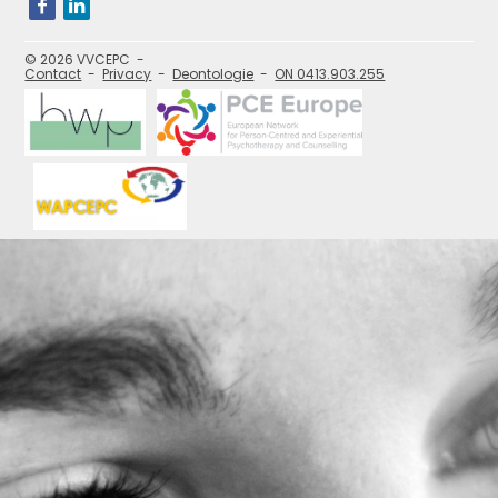
onze
social
media
pagina's:
© 2026 VVCEPC
Contact
Privacy
Deontologie
ON 0413.903.255